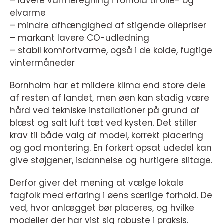
– lavere varmeregning i forhold til olie- og
elvarme
– mindre afhængighed af stigende oliepriser
– markant lavere CO-udledning
– stabil komfortvarme, også i de kolde, fugtige
vintermåneder
Bornholm har et mildere klima end store dele
af resten af landet, men øen kan stadig være
hård ved tekniske installationer på grund af
blæst og salt luft tæt ved kysten. Det stiller
krav til både valg af model, korrekt placering
og god montering. En forkert opsat udedel kan
give støjgener, isdannelse og hurtigere slitage.
Derfor giver det mening at vælge lokale
fagfolk med erfaring i øens særlige forhold. De
ved, hvor anlægget bør placeres, og hvilke
modeller der har vist sig robuste i praksis.