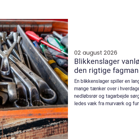
02 august 2026
Blikkenslager vanløse sådan væl
den rigtige fagmand
En blikkenslager spiller en lan
mange tænker over i hverdage
nedløbsrør og tagarbejde sørg
ledes væk fra murværk og fun
fungerer, kan s...