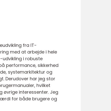
udvikling fra IT-
aring med at arbejde i hele
udvikling i robuste
s på performance, sikkerhed
ode, systemarkitektur og
gt. Derudover har jeg stor
brugermanualer, hvilket
 øvrige interessenter. Jeg
 værdi for både brugere og