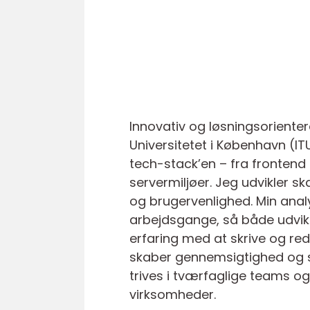
Innovativ og løsningsorienter
Universitetet i København (IT
tech-stack’en – fra fronten
servermiljøer. Jeg udvikler s
og brugervenlighed. Min analy
arbejdsgange, så både udvikli
erfaring med at skrive og re
skaber gennemsigtighed og st
trives i tværfaglige teams o
virksomheder.