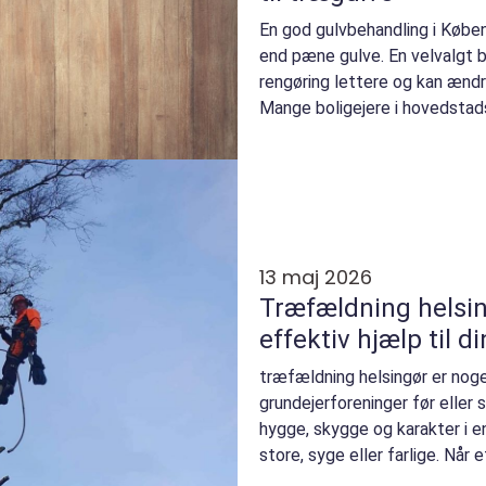
En god gulvbehandling i Køb
end pæne gulve. En velvalgt 
rengøring lettere og kan ændr
Mange boligejere i hovedstads
13 maj 2026
Træfældning helsin
effektiv hjælp til d
træfældning helsingør er nog
grundejerforeninger før eller 
hygge, skygge og karakter i e
store, syge eller farlige. Når
eller elled...