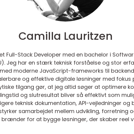
Camilla Lauritzen
et Full-Stack Developer med en bachelor i Software
U). Jeg har en stærk teknisk forståelse og stor erf
d med moderne JavaScript-frameworks til backend-
kalerbare og effektive digitale løsninger med foku
tiske tilgang gør, at jeg altid søger at optimere k
ngstid og slutresultat bliver så effektivt som muli
digere teknisk dokumentation, API-vejledninger og 
yrker samarbejdet mellem udvikling, forretning og
g brænder for at bygge løsninger, der skaber reel