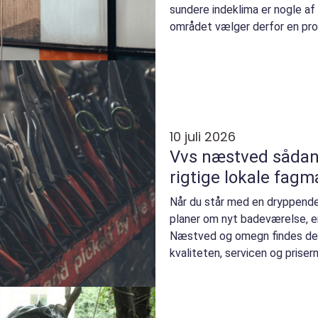
sundere indeklima er nogle af
området vælger derfor en pro
til at holde rudern...
10 juli 2026
Vvs næstved sådan vælger du den
rigtige lokale fag
Når du står med en dryppende 
planer om nyt badeværelse, er
Næstved og omegn findes der
kvaliteten, servicen og priser
handler valget ikke kun...