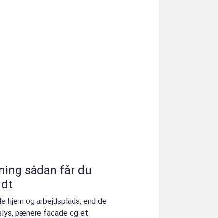
 får du
ndt
de hjem og arbejdsplads, end de
slys, pænere facade og et