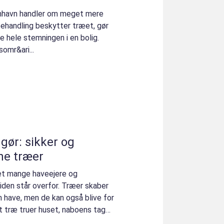
enhavn handler om meget mere
behandling beskytter træet, gør
e hele stemningen i en bolig.
omr&ari...
gør: sikker og
ine træer
et mange haveejere og
siden står overfor. Træer skaber
n have, men de kan også blive for
 et træ truer huset, naboens tag