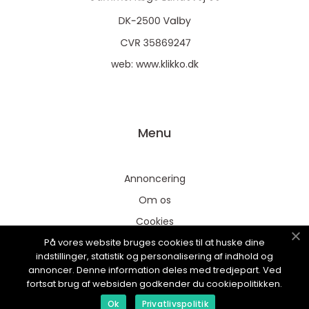
web:
www.klikko.dk
Menu
Annoncering
Om os
Cookies
På vores website bruges cookies til at huske dine
Kontakt os
indstillinger, statistik og personalisering af indhold og
Sitemap
annoncer. Denne information deles med tredjepart. Ved
fortsat brug af websiden godkender du cookiepolitikken.
Ok
Privatlivspolitik