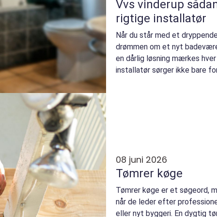
Vvs vinderup sådan vælger du den
rigtige installatør
Når du står med et dryppende
drømmen om et nyt badeværel
en dårlig løsning mærkes hve
installatør sørger ikke bare fo
hun tænk...
08 juni 2026
Tømrer køge
Tømrer køge er et søgeord, ma
når de leder efter professionel
eller nyt byggeri. En dygtig 