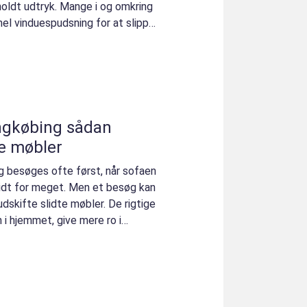
oldt udtryk. Mange i og omkring
el vinduespudsning for at slippe
øbing sådan
ge møbler
g besøges ofte først, når sofaen
 lidt for meget. Men et besøg kan
dskifte slidte møbler. De rigtige
i hjemmet, give mere ro i