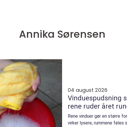
Annika Sørensen
04 august 2026
Vinduespudsning sorø sådan 
rene ruder året run
Rene vinduer gør en større fo
virker lysere, rummene føles s