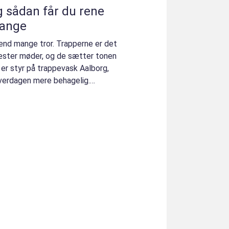
ne
gange
end mange tror. Trapperne er det
æster møder, og de sætter tonen
er styr på trappevask Aalborg,
verdagen mere behagelig.