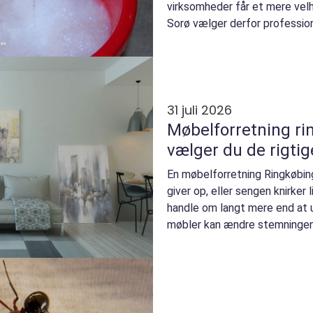
virksomheder får et mere velh
Sorø vælger derfor profession
for bes...
31 juli 2026
Møbelforretning ringk
vælger du de rigti
En møbelforretning Ringkøbin
giver op, eller sengen knirker
handle om langt mere end at u
møbler kan ændre stemningen 
hverdage...