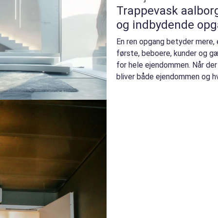
Trappevask aalborg sådan får du re
og indbydende op
En ren opgang betyder mere, 
første, beboere, kunder og g
for hele ejendommen. Når der 
bliver både ejendommen og h
Samtidig mindskes...