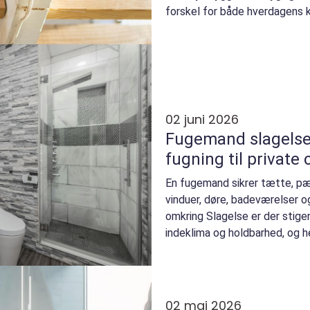
forskel for både hverdagens 
værdien p...
02 juni 2026
Fugemand slagelse profession
fugning til private
En fugemand sikrer tætte, pæ
vinduer, døre, badeværelser o
omkring Slagelse er der stige
indeklima og holdbarhed, og her
end mange regn...
02 maj 2026