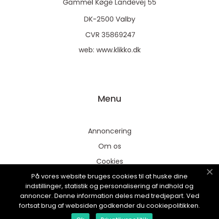
web:
www.klikko.dk
Menu
Annoncering
Om os
Cookies
På vores website bruges cookies til at huske dine
Kontakt os
indstillinger, statistik og personalisering af indhold og
Sitemap
annoncer. Denne information deles med tredjepart. Ved
fortsat brug af websiden godkender du cookiepolitikken.