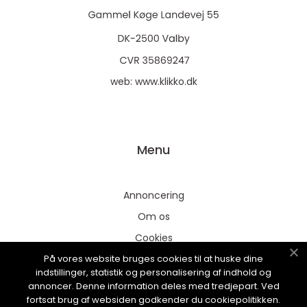
web:
www.klikko.dk
Menu
Annoncering
Om os
Cookies
På vores website bruges cookies til at huske dine
Kontakt os
indstillinger, statistik og personalisering af indhold og
Sitemap
annoncer. Denne information deles med tredjepart. Ved
fortsat brug af websiden godkender du cookiepolitikken.