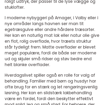
roligt udtryk, der passer til de lyse vægge og
stuklofter.
I moderne nybyggeri på Amager, i Valby eller i
nye områder langs havnen ser man tit
egetræsgulve eller andre hårdere træsorter.
Her kan en naturlig mat lak eller natur olie give
en flot, rolig overflade, hvor træets struktur
står tydeligt frem. Matte overflader er blevet
meget populære, fordi de både ser moderne
ud og skjuler små ridser og støv bedre end
helt blanke overflader.
Hverdagslivet spiller også en rolle for valg af
behandling. Familier med børn og husdyr har
ofte brug for en stærk og let rengøringsvenlig
løsning. Her kan en slidstærk lakbehandling
være en fordel, fordi den beskytter effektivt
mod spild, leg og små stød. For beboere, der