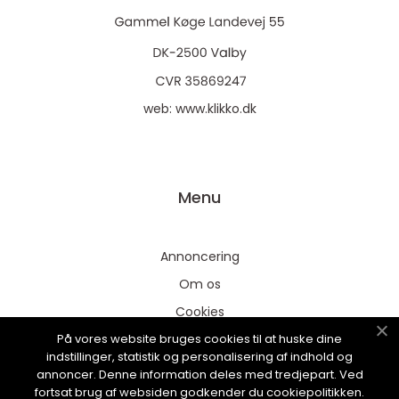
web:
www.klikko.dk
Menu
Annoncering
Om os
Cookies
På vores website bruges cookies til at huske dine
Kontakt os
indstillinger, statistik og personalisering af indhold og
Sitemap
annoncer. Denne information deles med tredjepart. Ved
fortsat brug af websiden godkender du cookiepolitikken.