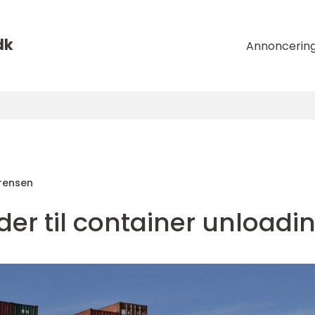
dk
Annoncerin
rensen
der til container unloadi