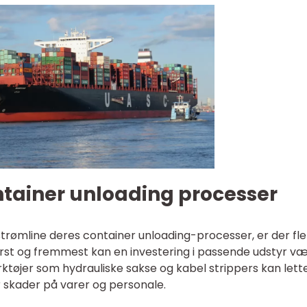
ntainer unloading processer
strømline deres container unloading-processer, er der fl
ørst og fremmest kan en investering i passende udstyr v
ærktøjer som hydrauliske sakse og kabel strippers kan lett
r skader på varer og personale.