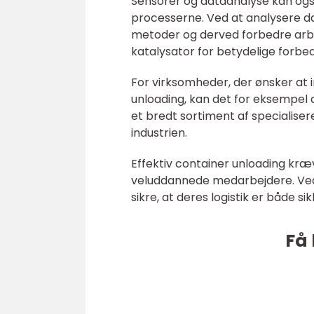
Sensorer og dataanalyse kan også
processerne. Ved at analysere da
metoder og derved forbedre arbe
katalysator for betydelige forbed
For virksomheder, der ønsker at in
unloading, kan det for eksempel 
et bredt sortiment af specialise
industrien.
Effektiv container unloading kræ
veluddannede medarbejdere. Ve
sikre, at deres logistik er både si
Få 