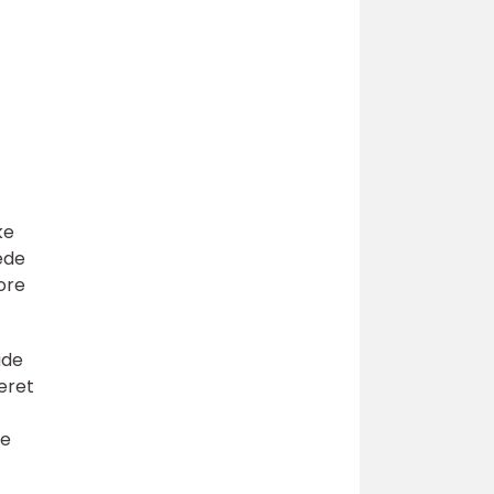
ke
ede
ore
åde
eret
ne