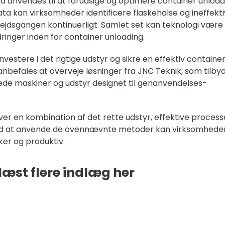
 anvendes til at forudsige og optimere container unload
ta kan virksomheder identificere flaskehalse og ineffekt
jdsgangen kontinuerligt. Samlet set kan teknologi være
ringer inden for container unloading.
vestere i det rigtige udstyr og sikre en effektiv containe
anbefales at overveje løsninger fra JNC Teknik, som tilby
rede maskiner og udstyr designet til genanvendelses-
ver en kombination af det rette udstyr, effektive process
d at anvende de ovennævnte metoder kan virksomhede
kker og produktiv.
læst flere indlæg her