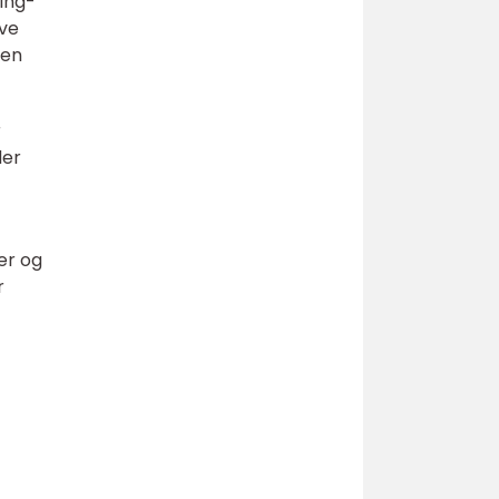
ing-
ive
 en
r
der
er og
r