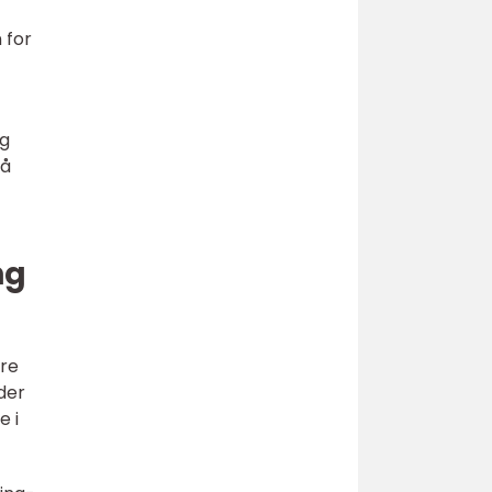
 for
og
så
ng
ere
der
e i