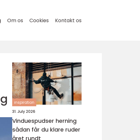
g
Om os
Cookies
Kontakt os
ng
inspiration
31. July 2026
Vinduespudser herning
sådan får du klare ruder
året rundt