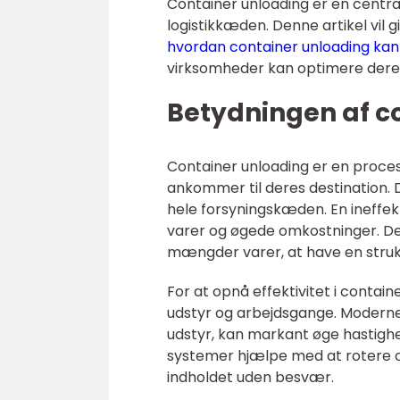
Container unloading er en central
logistikkæden. Denne artikel vil
hvordan container unloading kan
virksomheder kan optimere deres 
Betydningen af co
Container unloading er en proces
ankommer til deres destination. De
hele forsyningskæden. En ineffekt
varer og øgede omkostninger. Der
mængder varer, at have en struktu
For at opnå effektivitet i conta
udstyr og arbejdsgange. Moderne
udstyr, kan markant øge hastighe
systemer hjælpe med at rotere con
indholdet uden besvær.