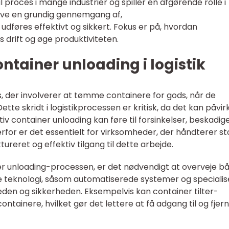
 proces i mange industrier og spiller en afgørende rolle i
 give en grundig gennemgang af,
udføres effektivt og sikkert. Fokus er på, hvordan
drift og øge produktiviteten.
ntainer unloading i logistik
, der involverer at tømme containere for gods, når de
tte skridt i logistikprocessen er kritisk, da det kan påvir
iv container unloading kan føre til forsinkelser, beskadig
for er det essentielt for virksomheder, der håndterer st
reret og effektiv tilgang til dette arbejde.
iner unloading-processen, er det nødvendigt at overveje b
 teknologi, såsom automatiserede systemer og specialis
den og sikkerheden. Eksempelvis kan container tilter-
tainere, hvilket gør det lettere at få adgang til og fjer