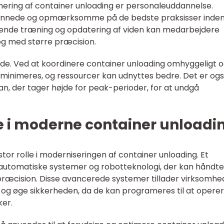
mering af container unloading er personaleuddannelse.
annede og opmærksomme på de bedste praksisser inden
øbende træning og opdatering af viden kan medarbejdere
og med større præcision.
e. Ved at koordinere container unloading omhyggeligt 
d minimeres, og ressourcer kan udnyttes bedre. Det er og
lan, der tager højde for peak-perioder, for at undgå
e i moderne container unloadi
stor rolle i moderniseringen af container unloading. Et
automatiske systemer og robotteknologi, der kan håndt
præcision. Disse avancerede systemer tillader virksomhe
og øge sikkerheden, da de kan programeres til at operer
ker.