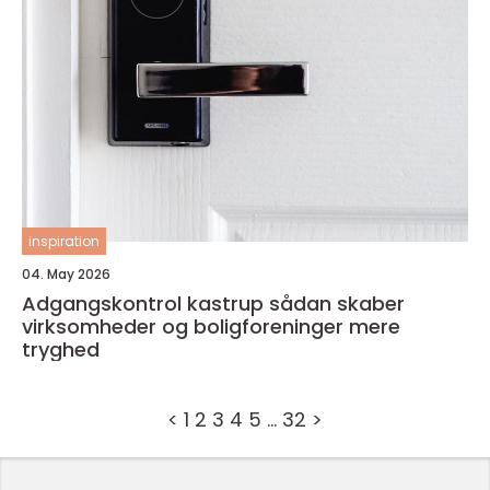
inspiration
04. May 2026
Adgangskontrol kastrup sådan skaber
virksomheder og boligforeninger mere
tryghed
<
1
2
3
4
5
…
32
>