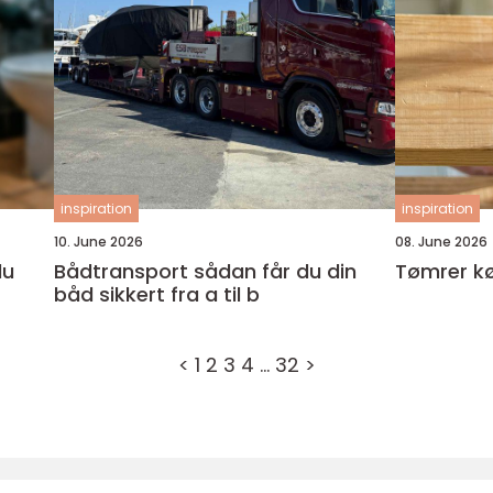
inspiration
inspiration
10. June 2026
08. June 2026
Bådtransport sådan får du din
Tømrer k
båd sikkert fra a til b
<
1
2
3
4
…
32
>