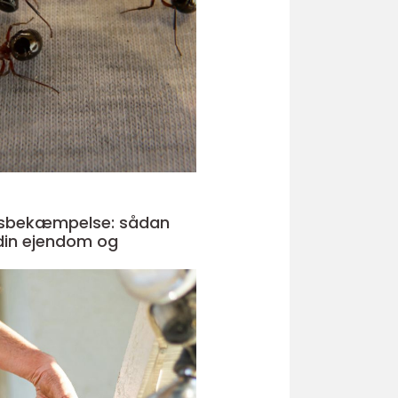
sbekæmpelse: sådan
 din ejendom og