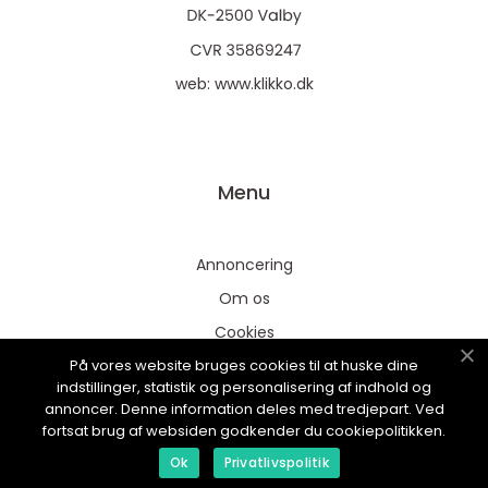
web:
www.klikko.dk
Menu
Annoncering
Om os
Cookies
På vores website bruges cookies til at huske dine
Kontakt os
indstillinger, statistik og personalisering af indhold og
Sitemap
annoncer. Denne information deles med tredjepart. Ved
fortsat brug af websiden godkender du cookiepolitikken.
Ok
Privatlivspolitik