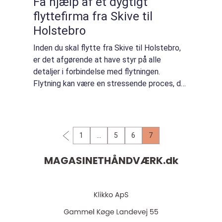
Få hjælp af et dygtigt
flyttefirma fra Skive til
Holstebro
Inden du skal flytte fra Skive til Holstebro,
er det afgørende at have styr på alle
detaljer i forbindelse med flytningen.
Flytning kan være en stressende proces, der
kræver en masse tid og planlægning, og det
kan til tider føles overvældende. Derfor...
1
…
5
6
7
MAGASINETHÅNDVÆRK.
dk