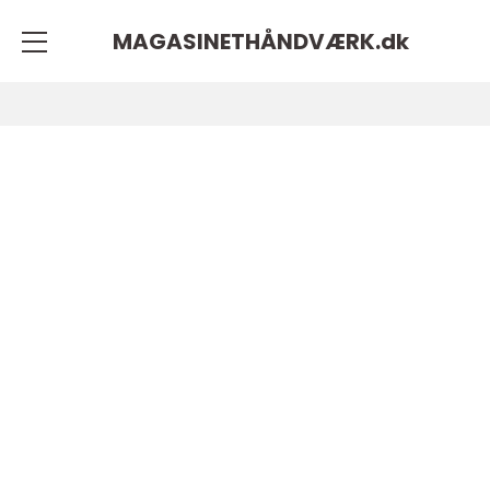
MAGASINETHÅNDVÆRK.
dk