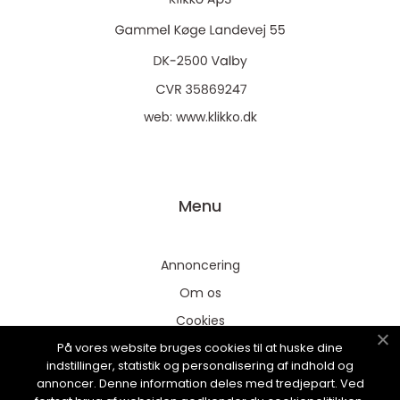
web:
www.klikko.dk
Menu
Annoncering
Om os
Cookies
På vores website bruges cookies til at huske dine
Kontakt os
indstillinger, statistik og personalisering af indhold og
Sitemap
annoncer. Denne information deles med tredjepart. Ved