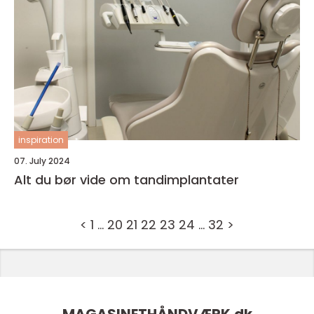
inspiration
07. July 2024
Alt du bør vide om tandimplantater
<
1
…
20
21
22
23
24
…
32
>