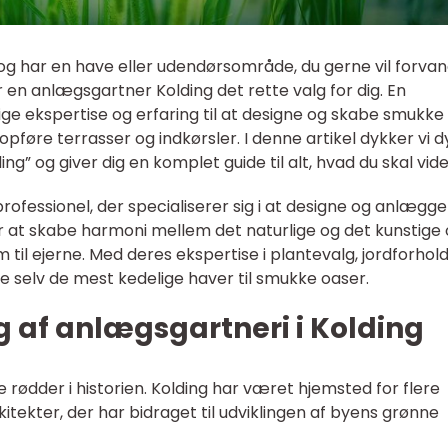
 og har en have eller udendørsområde, du gerne vil forvan
er en anlægsgartner Kolding det rette valg for dig. En
e ekspertise og erfaring til at designe og skabe smukke
øre terrasser og indkørsler. I denne artikel dykker vi d
” og giver dig en komplet guide til alt, hvad du skal vide
ofessionel, der specialiserer sig i at designe og anlægge
 at skabe harmoni mellem det naturlige og det kunstige
 til ejerne. Med deres ekspertise i plantevalg, jordforhol
 selv de mest kedelige haver til smukke oaser.
ng af anlægsgartneri i Kolding
 rødder i historien. Kolding har været hjemsted for flere
tekter, der har bidraget til udviklingen af byens grønne