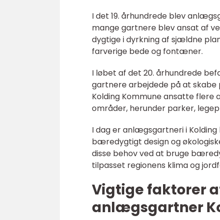
I det 19. århundrede blev anlægs
mange gartnere blev ansat af velh
dygtige i dyrkning af sjældne p
farverige bede og fontæner.
I løbet af det 20. århundrede bef
gartnere arbejdede på at skabe 
Kolding Kommune ansatte flere a
områder, herunder parker, legep
I dag er anlægsgartneri i Kolding
bæredygtigt design og økologisk
disse behov ved at bruge bæredy
tilpasset regionens klima og jordf
Vigtige faktorer a
anlægsgartner K