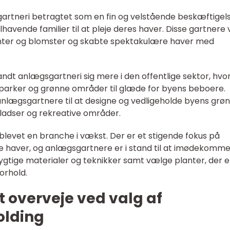
gartneri betragtet som en fin og velstående beskæftigels
avende familier til at pleje deres haver. Disse gartnere 
lanter og blomster og skabte spektakulære haver med
andt anlægsgartneri sig mere i den offentlige sektor, hvo
parker og grønne områder til glæde for byens beboere.
nlægsgartnere til at designe og vedligeholde byens grø
ladser og rekreative områder.
 blevet en branche i vækst. Der er et stigende fokus på
e haver, og anlægsgartnere er i stand til at imødekomm
gtige materialer og teknikker samt vælge planter, der e
orhold.
t overveje ved valg af
olding