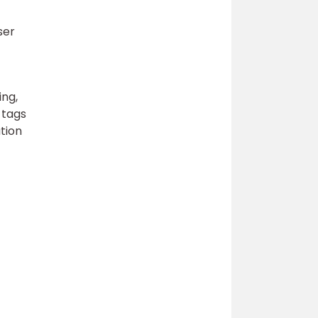
ser
ing,
-tags
tion