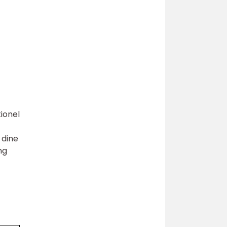
ionel
 dine
ng