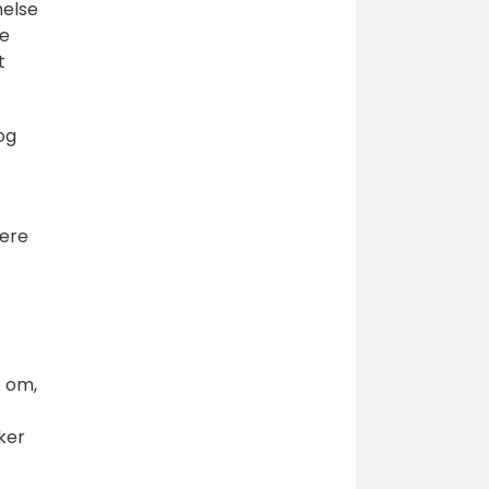
nelse
te
t
og
tere
é om,
ker