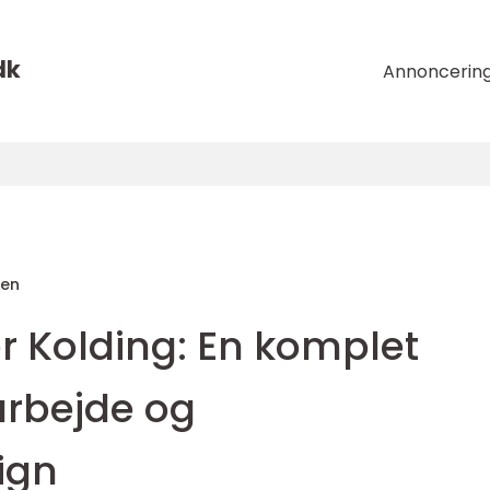
dk
Annoncerin
sen
 Kolding: En komplet
arbejde og
ign