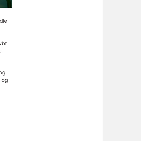
dle
ybt
.
 og
d og