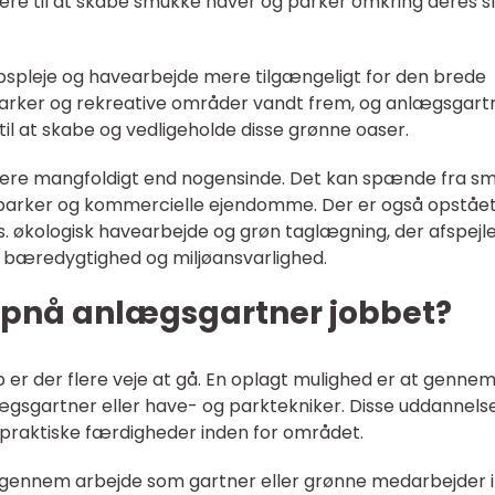
re til at skabe smukke haver og parker omkring deres s
abspleje og havearbejde mere tilgængeligt for den brede
 parker og rekreative områder vandt frem, og anlægsgart
til at skabe og vedligeholde disse grønne oaser.
mere mangfoldigt end nogensinde. Det kan spænde fra s
ge parker og kommercielle ejendomme. Der er også opståe
. økologisk havearbejde og grøn taglægning, der afspejl
å bæredygtighed og miljøansvarlighed.
opnå anlægsgartner jobbet?
 er der flere veje at gå. En oplagt mulighed er at genne
gsgartner eller have- og parktekniker. Disse uddannels
g praktiske færdigheder inden for området.
ing gennem arbejde som gartner eller grønne medarbejder 