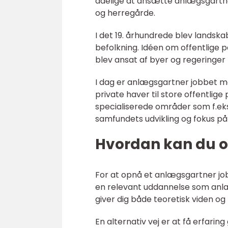
adelige at ansætte anlægsgartne
og herregårde.
I det 19. århundrede blev landsk
befolkning. Idéen om offentlige
blev ansat af byer og regeringer 
I dag er anlægsgartner jobbet 
private haver til store offentli
specialiserede områder som f.eks
samfundets udvikling og fokus p
Hvordan kan du 
For at opnå et anlægsgartner job
en relevant uddannelse som anlæ
giver dig både teoretisk viden o
En alternativ vej er at få erfar