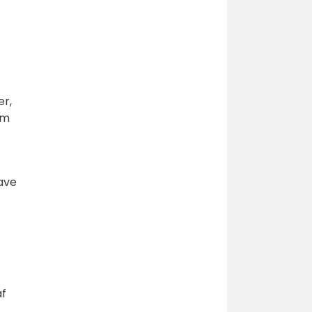
er,
om
have
af