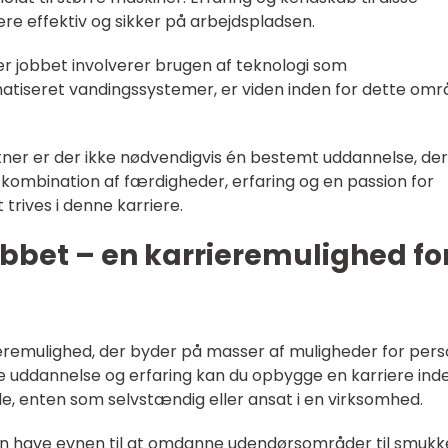
re effektiv og sikker på arbejdspladsen.
r jobbet involverer brugen af teknologi som
seret vandingssystemer, er viden inden for dette omr
tner er der ikke nødvendigvis én bestemt uddannelse, der
en kombination af færdigheder, erfaring og en passion for
 trives i denne karriere.
bbet – en karrieremulighed fo
eremulighed, der byder på masser af muligheder for pers
ige uddannelse og erfaring kan du opbygge en karriere ind
e, enten som selvstændig eller ansat i en virksomhed.
un have evnen til at omdanne udendørsområder til smukk