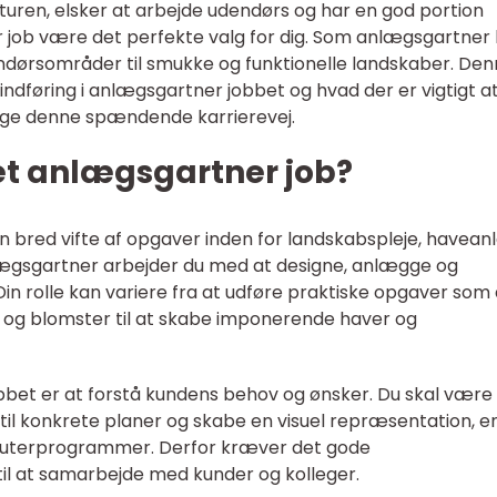
aturen, elsker at arbejde udendørs og har en god portion
r job være det perfekte valg for dig. Som anlægsgartner
dørsområder til smukke og funktionelle landskaber. De
 indføring i anlægsgartner jobbet og hvad der er vigtigt at
ølge denne spændende karrierevej.
t anlægsgartner job?
n bred vifte af opgaver inden for landskabspleje, havea
lægsgartner arbejder du med at designe, anlægge og
n rolle kan variere fra at udføre praktiske opgaver som 
og blomster til at skabe imponerende haver og
obbet er at forstå kundens behov og ønsker. Du skal være 
 til konkrete planer og skabe en visuel repræsentation, e
mputerprogrammer. Derfor kræver det gode
l at samarbejde med kunder og kolleger.