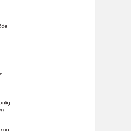
åde
r
onlig
en
e og