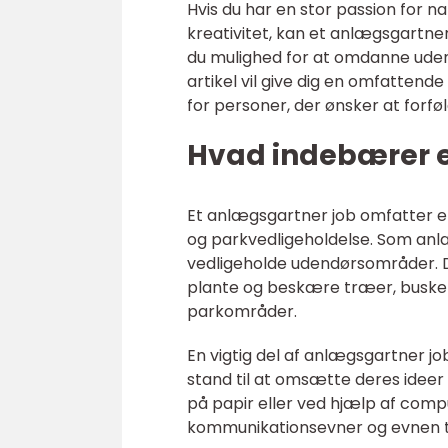
Hvis du har en stor passion for n
kreativitet, kan et anlægsgartne
du mulighed for at omdanne uden
artikel vil give dig en omfattende
for personer, der ønsker at forf
Hvad indebærer e
Et anlægsgartner job omfatter e
og parkvedligeholdelse. Som an
vedligeholde udendørsområder. Di
plante og beskære træer, buske 
parkområder.
En vigtig del af anlægsgartner j
stand til at omsætte deres ideer
på papir eller ved hjælp af co
kommunikationsevner og evnen ti