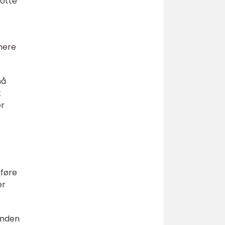
lotte
nere
må
t
er
mføre
er
inden