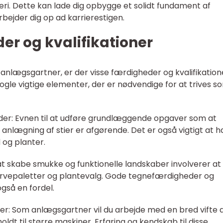
i. Dette kan lade dig opbygge et solidt fundament af
bejder dig op ad karrierestigen.
er og kvalifikationer
anlægsgartner, er der visse færdigheder og kvalifikation
 nogle vigtige elementer, der er nødvendige for at trives s
: Evnen til at udføre grundlæggende opgaver som at
anlægning af stier er afgørende. Det er også vigtigt at 
d og planter.
t skabe smukke og funktionelle landskaber involverer at
farvepaletter og plantevalg. Gode tegnefærdigheder og
gså en fordel.
er: Som anlægsgartner vil du arbejde med en bred vifte 
ldt til større maskiner. Erfaring og kendskab til disse