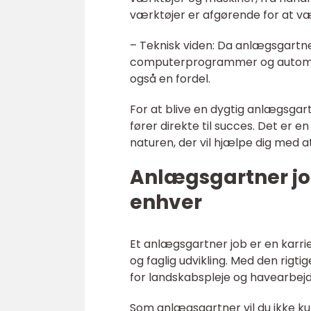
værktøjer er afgørende for at væ
– Teknisk viden: Da anlægsgartne
computerprogrammer og automati
også en fordel.
For at blive en dygtig anlægsgar
fører direkte til succes. Det er 
naturen, der vil hjælpe dig med at
Anlægsgartner jo
enhver
Et anlægsgartner job er en karri
og faglig udvikling. Med den rigt
for landskabspleje og havearbejd
Som anlægsgartner vil du ikke k