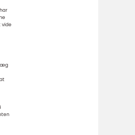
 har
nne
 vide
nlæg
at
i
nten