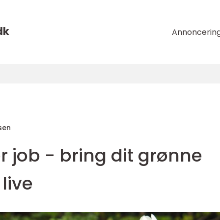
dk
Annoncerin
sen
 job - bring dit grønne
live