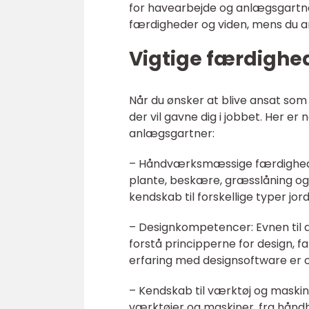
for havearbejde og anlægsgartner
færdigheder og viden, mens du ar
Vigtige færdighed
Når du ønsker at blive ansat som 
der vil gavne dig i jobbet. Her er
anlægsgartner:
– Håndværksmæssige færdigheder
plante, beskære, græsslåning og 
kendskab til forskellige typer jor
– Designkompetencer: Evnen til a
forstå principperne for design, 
erfaring med designsoftware er o
– Kendskab til værktøj og maskin
værktøjer og maskiner, fra håndho