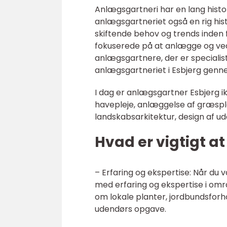
Anlægsgartneri har en lang historie
anlægsgartneriet også en rig hi
skiftende behov og trends inden 
fokuserede på at anlægge og ve
anlægsgartnere, der er specialis
anlægsgartneriet i Esbjerg gen
I dag er anlægsgartner Esbjerg ikk
havepleje, anlæggelse af græsp
landskabsarkitektur, design af ud
Hvad er vigtigt a
– Erfaring og ekspertise: Når du v
med erfaring og ekspertise i om
om lokale planter, jordbundsforho
udendørs opgave.