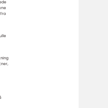
bede
evne
 fra
ulle
tning
tner,
å