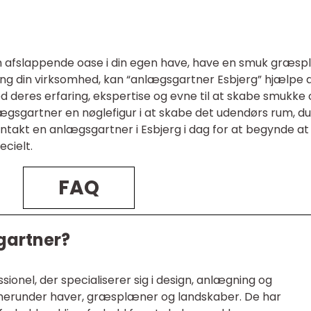
n afslappende oase i din egen have, have en smuk græs
ring din virksomhed, kan “anlægsgartner Esbjerg” hjælpe 
deres erfaring, ekspertise og evne til at skabe smukke 
lægsgartner en nøglefigur i at skabe det udendørs rum, du 
ntakt en anlægsgartner i Esbjerg i dag for at begynde at
ecielt.
FAQ
gartner?
ionel, der specialiserer sig i design, anlægning og
, herunder haver, græsplæner og landskaber. De har