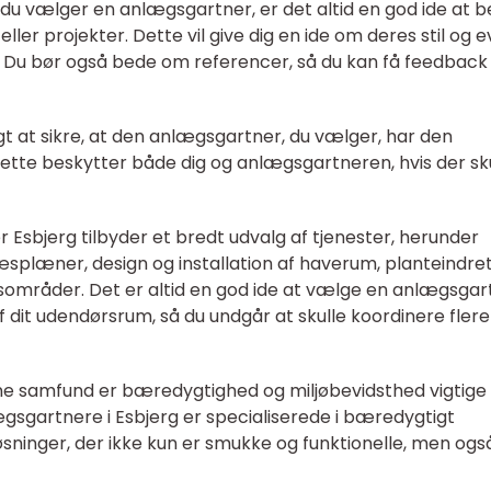
 du vælger en anlægsgartner, er det altid en god ide at 
eller projekter. Dette vil give dig en ide om deres stil og 
t. Du bør også bede om referencer, så du kan få feedback
tigt at sikre, at den anlægsgartner, du vælger, har den
Dette beskytter både dig og anlægsgartneren, hvis der sk
 Esbjerg tilbyder et bredt udvalg af tjenester, herunder
splæner, design og installation af haverum, planteindre
sområder. Det er altid en god ide at vælge en anlægsgar
 dit udendørsrum, så du undgår at skulle koordinere flere
e samfund er bæredygtighed og miljøbevidsthed vigtige
gsgartnere i Esbjerg er specialiserede i bæredygtigt
øsninger, der ikke kun er smukke og funktionelle, men ogs