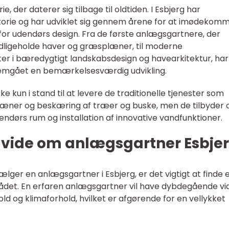
, der daterer sig tilbage til oldtiden. I Esbjerg har
storie og har udviklet sig gennem årene for at imødekom
for udendørs design. Fra de første anlægsgartnere, der
dligeholde haver og græsplæner, til moderne
ter i bæredygtigt landskabsdesign og havearkitektur, har
nemgået en bemærkelsesværdig udvikling.
e kun i stand til at levere de traditionelle tjenester som
læner og beskæring af træer og buske, men de tilbyder 
endørs rum og installation af innovative vandfunktioner.
t vide om anlægsgartner Esbje
ælger en anlægsgartner i Esbjerg, er det vigtigt at finde 
rådet. En erfaren anlægsgartner vil have dybdegående vi
ld og klimaforhold, hvilket er afgørende for en vellykket