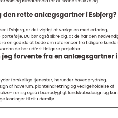
sforhold og klimaforhold for at skabe smukke og
 den rette anlægsgartner i Esbjerg?
 i Esbjerg, er det vigtigt at vælge en med erfaring,
ortefølje. Du bør også sikre dig, at de har den nødvendi
være en god ide at bede om referencer fra tidligere kunde
ordan de har udført tidligere projekter.
n jeg forvente fra en anlægsgartner i
byder forskellige tjenester, herunder haveoprydning,
gn af haverum, planteindretning og vedligeholdelse af
lize- rer sig også i bæredygtigt landskabsdesign og kan
e løsninger til dit udemiljø.