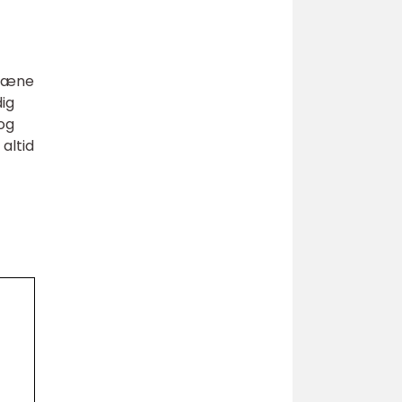
plæne
dig
og
altid