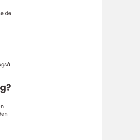
me de
også
rg?
en
den