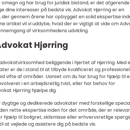
ler omegn og har brug for juridisk bistand, er det afgørende
e dine interesser på bedste vis. Advokat Hjørring er en
 der gennem årene har opbygget en solid ekspertise ind
ne artikel vil vi uddybe, hvad der er vigtigt at vide om Ad
 gennemgang af virksomhedens udvikling.
Advokat Hjørring
dvokatvirksomhed beliggende i hjertet af Hjørring. Med 
r er de i stand til at tilbyde kvalificeret og professionel
red vifte af områder. Uanset om du har brug for hjælp til e
volveret i en arbejdsretlig tvist, eller har behov for
vokat Hjørring hjælpe dig.
 dygtige og dedikerede advokater med forskellige specia
e den rette ekspertise inden for det område, der er relevan
 hjælp til boligret, skilsmisse eller erhvervsretlige spørg
il at vejlede og assistere dig på bedste vis.