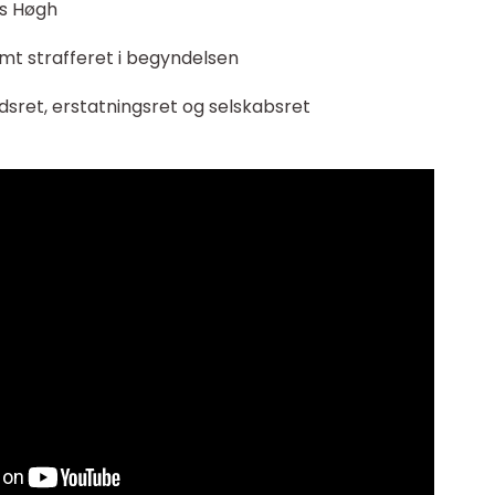
ns Høgh
amt strafferet i begyndelsen
jdsret, erstatningsret og selskabsret