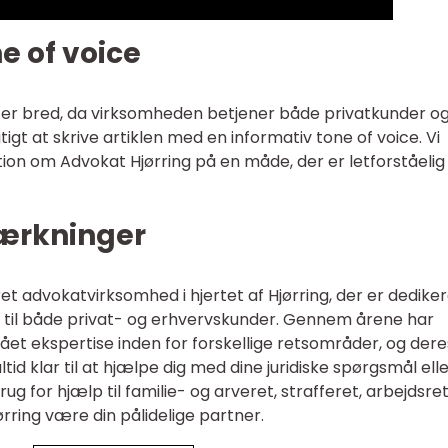
e of voice
 er bred, da virksomheden betjener både privatkunder o
igt at skrive artiklen med en informativ tone of voice. Vi
tion om Advokat Hjørring på en måde, der er letforståelig
ærkninger
t advokatvirksomhed i hjertet af Hjørring, der er dedikere
and til både privat- og erhvervskunder. Gennem årene har
ået ekspertise inden for forskellige retsområder, og dere
id klar til at hjælpe dig med dine juridiske spørgsmål ell
g for hjælp til familie- og arveret, strafferet, arbejdsre
ørring være din pålidelige partner.