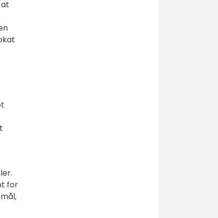
 at
en
vokat
et
t
ler.
t for
smål,