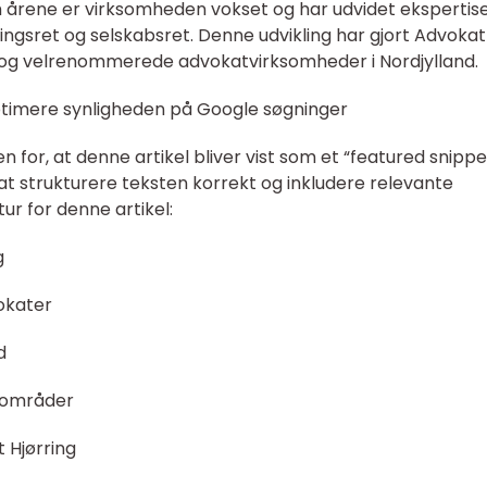
årene er virksomheden vokset og har udvidet ekspertisen
ngsret og selskabsret. Denne udvikling har gjort Advokat
ige og velrenommerede advokatvirksomheder i Nordjylland.
optimere synligheden på Google søgninger
for, at denne artikel bliver vist som et “featured snippe
 at strukturere teksten korrekt og inkludere relevante
tur for denne artikel:
g
okater
d
e områder
 Hjørring