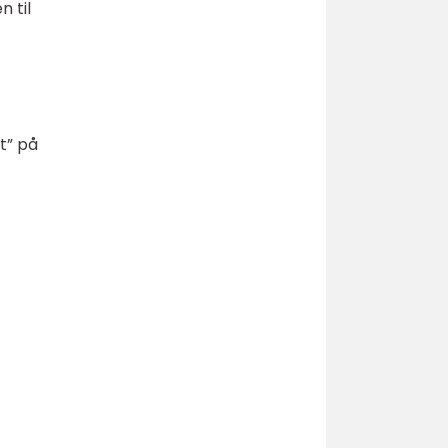
 til
t” på