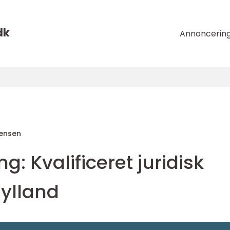
dk
Annoncerin
tensen
g: Kvalificeret juridisk
jylland